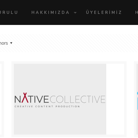
URULU
HAKKIMIZDA
ÜYELERİMİZ
hors