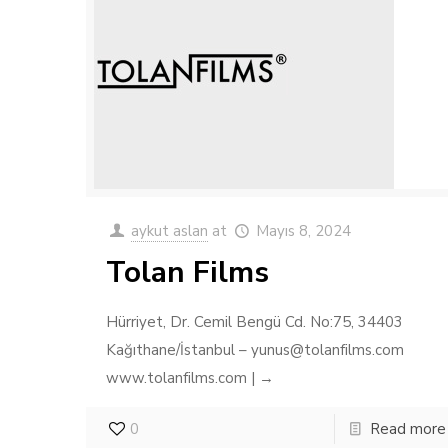
aykut aslan
at
Mayıs 8, 2024
Tolan Films
Hürriyet, Dr. Cemil Bengü Cd. No:75, 34403
Kağıthane/İstanbul – yunus@tolanfilms.com
www.tolanfilms.com | →
0
Read more