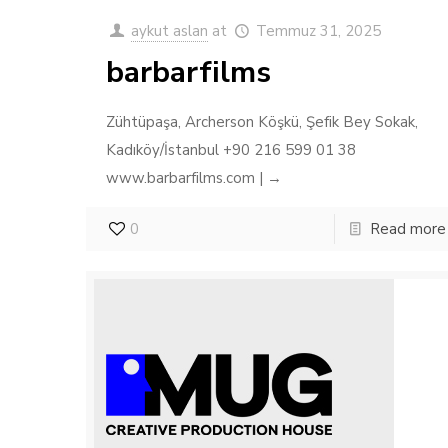
aykut aslan
at
Temmuz 31, 2025
barbarfilms
Zühtüpaşa, Archerson Köşkü, Şefik Bey Sokak,
Kadıköy/İstanbul +90 216 599 01 38
www.barbarfilms.com | →
0
Read more