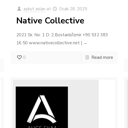
aykut aslan
at
Ocak 28, 2025
Native Collective
2021 Sk. No: 1 D: 2 Bostanlı/İzmir +90 532 383
16 50 www.nativecollective.net | →
0
Read more