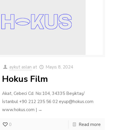
aykut aslan
at
Mayıs 8, 2024
Hokus Film
Akat, Cebeci Cd. No:104, 34335 Beşiktaş/
İstanbul +90 212 235 56 02 eyup@hokus.com
www.hokus.com | →
0
Read more