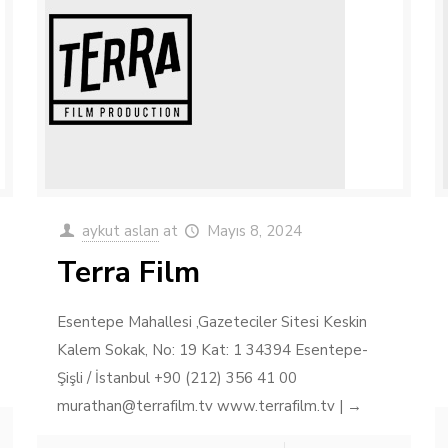
aykut aslan
at
Mayıs 8, 2024
Terra Film
Esentepe Mahallesi ,Gazeteciler Sitesi Keskin
Kalem Sokak, No: 19 Kat: 1 34394 Esentepe-
Şişli / İstanbul +90 (212) 356 41 00
murathan@terrafilm.tv www.terrafilm.tv | →