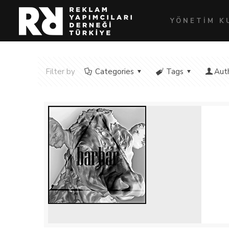
YÖNETİM K
Filter by
Categories
Tags
Aut