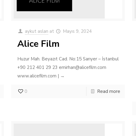
aykut aslan
at
Mayıs 9, 2024
Alice Film
Huzur Mah. Beyazıt Cad. No:15 Sarıyer – İstanbul
+90 212 401 29 23 emirhan@alicefilm.com
www.alicefilm.com | →
0
Read more