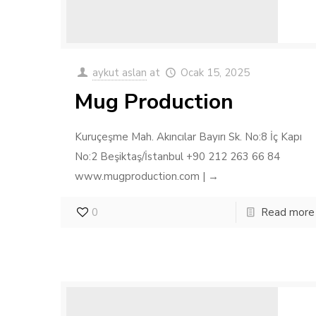
aykut aslan
at
Ocak 15, 2025
Mug Production
Kuruçeşme Mah. Akıncılar Bayırı Sk. No:8 İç Kapı
No:2 Beşiktaş/İstanbul +90 212 263 66 84
www.mugproduction.com | →
0
Read more