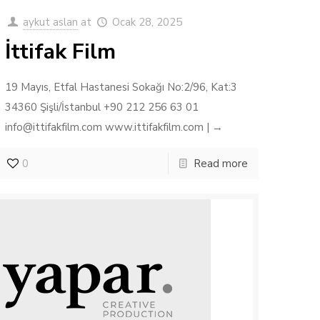
aykut aslan
at
Ocak 28, 2025
İttifak Film
19 Mayıs, Etfal Hastanesi Sokağı No:2/96, Kat:3
34360 Şişli/İstanbul +90 212 256 63 01
info@ittifakfilm.com www.ittifakfilm.com | →
0
Read more