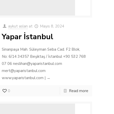
aykut aslan
at
Mayıs 8, 2024
Yapar İstanbul
Sinanpaşa Mah. Süleyman Seba Cad. F2 Blok,
No: 6/14 34357 Beşiktaş / İstanbul +90 532 768
07 06 neslihan@yaparistanbul.com
mert@yaparistanbul.com
www.yaparistanbul.com | →
0
Read more